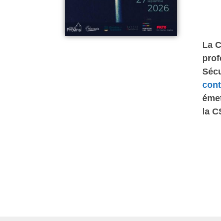
La C
prof
Sécu
cont
émet
la C