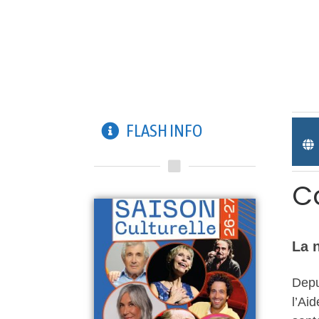
MA
ÉDUCATIO
ACCUEIL
VILLE
JEUNESSE
FLASH INFO
L
C
La n
Depu
l’Ai