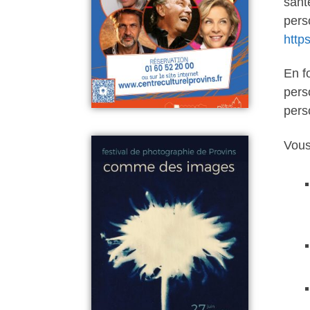
sant
pers
http
En f
pers
pers
Vous