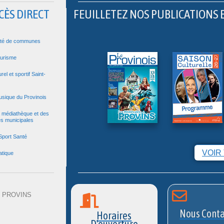
CÈS DIRECT
FEUILLETEZ NOS PUBLICATIONS 
té de communes
ourisme
rel et sportif Saint-
usique du Provinois
la médiathèque et des
es municipales
Sport Santé
VOIR
atique
60 PROVINS
Nous Conta
Horaires