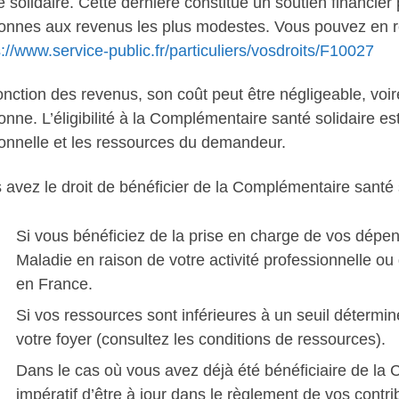
é solidaire. Cette dernière constitue un soutien financie
onnes aux revenus les plus modestes. Vous pouvez en retr
s://www.service-public.fr/particuliers/vosdroits/F10027
onction des revenus, son coût peut être négligeable, voire
onne. L’éligibilité à la Complémentaire santé solidaire est
onnelle et les ressources du demandeur.
 avez le droit de bénéficier de la Complémentaire santé s
Si vous bénéficiez de la prise en charge de vos dépe
Maladie en raison de votre activité professionnelle ou 
en France.
Si vos ressources sont inférieures à un seuil détermin
votre foyer (consultez les conditions de ressources).
Dans le cas où vous avez déjà été bénéficiaire de la C
impératif d’être à jour dans le règlement de vos contri