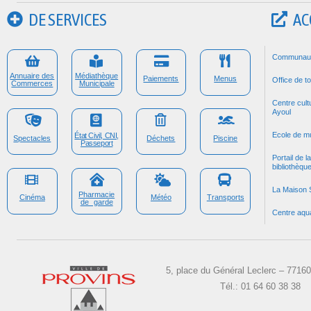
DE SERVICES
AC
Communau
Annuaire des
Médiathèque
Paiements
Menus
Office de t
Commerces
Municipale
Centre cultu
Ayoul
Ecole de m
État Civil, CNI,
Spectacles
Déchets
Piscine
Passeport
Portail de 
bibliothèqu
La Maison 
Pharmacie
Cinéma
Météo
Transports
de garde
Centre aqu
5, place du Général Leclerc – 771
Tél.: 01 64 60 38 38