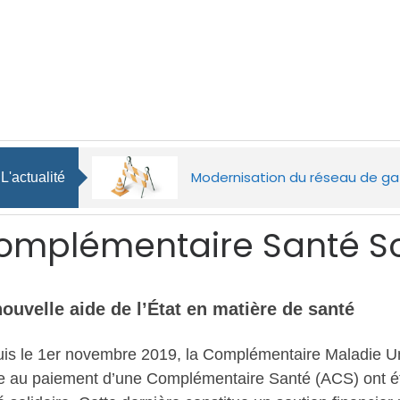
N ET
SOLIDARITÉ ET
SPORT ET
SANTÉ
CULTURE
Les travaux d’aménagement du 
Aménagement d’une zone de ba
Les travaux d’aménagement du 
Retour en images sur le forum
Modernisation du réseau de ga
Travaux rue Saint-Thibault
Les Médiévales de Provins 2026
Travaux
Retour en images sur le forum
'actualité
poursuivront cet été entre Rouil
d’Aligre
poursuivront cet été entre Rouil
omplémentaire Santé Sol
ouvelle aide de l’État en matière de santé
is le 1er novembre 2019, la Complémentaire Maladie U
de au paiement d’une Complémentaire Santé (ACS) ont é